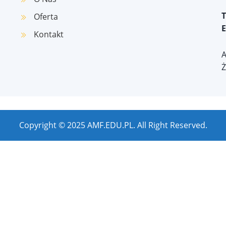
T
Oferta
E
Kontakt
A
Ż
Copyright © 2025 AMF.EDU.PL. All Right Reserved.