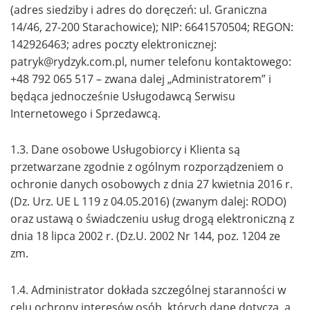
(adres siedziby i adres do doręczeń: ul. Graniczna
14/46, 27-200 Starachowice); NIP: 6641570504; REGON:
142926463; adres poczty elektronicznej:
patryk@rydzyk.com.pl
, numer telefonu kontaktowego:
+48 792 065 517 – zwana dalej „Administratorem” i
będąca jednocześnie Usługodawcą Serwisu
Internetowego i Sprzedawcą.
1.3. Dane osobowe Usługobiorcy i Klienta są
przetwarzane zgodnie z ogólnym rozporządzeniem o
ochronie danych osobowych z dnia 27 kwietnia 2016 r.
(Dz. Urz. UE L 119 z 04.05.2016) (zwanym dalej: RODO)
oraz ustawą o świadczeniu usług drogą elektroniczną z
dnia 18 lipca 2002 r. (Dz.U. 2002 Nr 144, poz. 1204 ze
zm.
1.4. Administrator dokłada szczególnej staranności w
celu ochrony interesów osób, których dane dotyczą, a