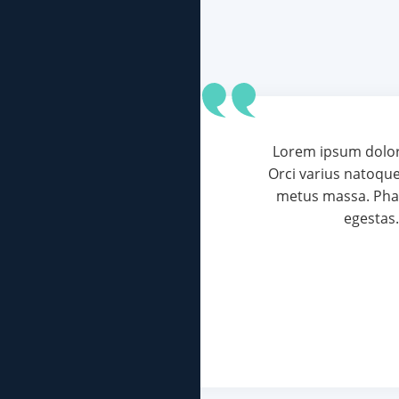
Lorem ipsum d
Orci varius na
metus massa. 
eg