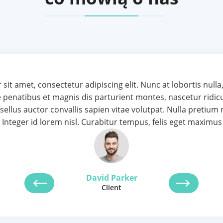
olor sit amet, consectetur adipiscing elit. Nunc at loborti
toque penatibus et magnis dis parturient montes, nascetur 
Phasellus auctor convallis sapien vitae volutpat. Nulla pret
estas. Integer id lorem nisl. Curabitur tempus, felis eget m
Olivia
Client