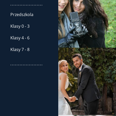
.....................
Przedszkola
Klasy 0 - 3
Klasy 4 - 6
Klasy 7 - 8
.....................