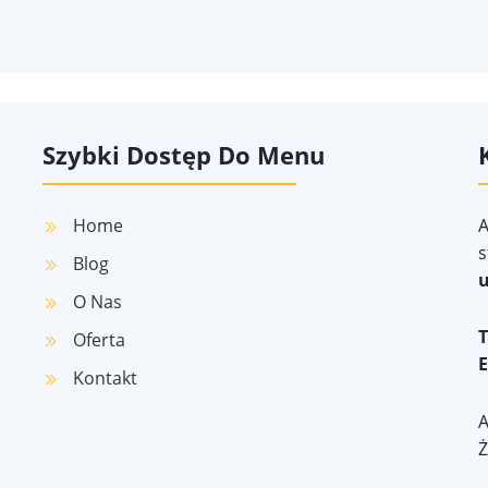
Szybki Dostęp Do Menu
Home
A
s
Blog
u
O Nas
T
Oferta
E
Kontakt
A
Ż