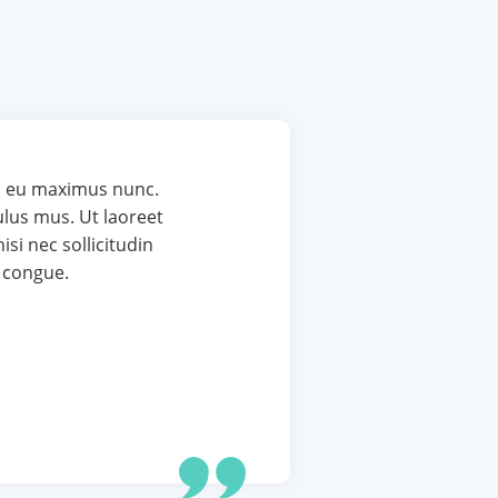
s nulla, eu maximus nunc.
ridiculus mus. Ut laoreet
ium nisi nec sollicitudin
aximus congue.