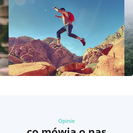
Opinie
co mówią o nas