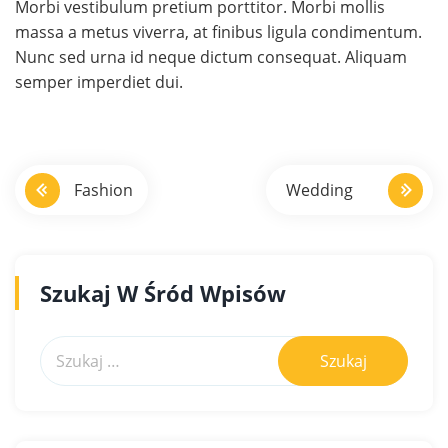
Morbi vestibulum pretium porttitor. Morbi mollis
massa a metus viverra, at finibus ligula condimentum.
Nunc sed urna id neque dictum consequat. Aliquam
semper imperdiet dui.
N
Fashion
Wedding
a
w
i
Szukaj W Śród Wpisów
g
a
c