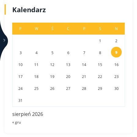
j
Kalendarz
a
w
P
W
Ś
C
P
S
N
1
2
p
9
3
4
5
6
7
8
i
10
11
12
13
14
15
16
s
17
18
19
20
21
22
23
u
24
25
26
27
28
29
30
31
sierpień 2026
« gru