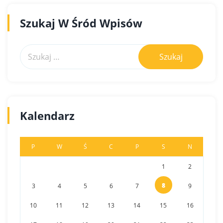
Szukaj W Śród Wpisów
Kalendarz
P
W
Ś
C
P
S
N
1
2
8
3
4
5
6
7
9
10
11
12
13
14
15
16